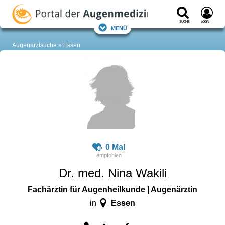
Suche
Login
Menü
Augenarztsuche
Essen
0 Mal
Dr. med. Nina Wakili
Fachärztin für Augenheilkunde | Augenärztin
Essen
in