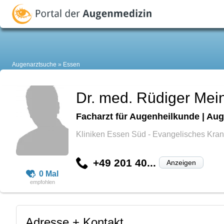
Augenarztsuche
Essen
Dr. med. Rüdiger Mei
Facharzt für Augenheilkunde | Aug
Kliniken Essen Süd - Evangelisches K
+49 201 40...
Anzeigen
0 Mal
Adresse + Kontakt