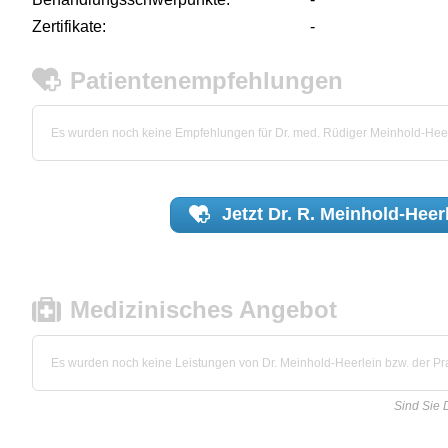
Zertifikate:
-
Patientenempfehlungen
Es wurden noch keine Empfehlungen für Dr. med. Rüdiger Meinhold-Hee
Jetzt
Dr. R. Meinhold-Heer
Medizinisches Angebot
Es wurden noch keine Leistungen von Dr. Meinhold-Heerlein bzw. der Prax
Sind Sie 