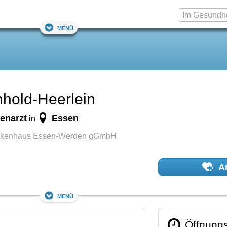
Menü
nhold-Heerlein
enarzt
Essen
in
rankenhaus Essen-Werden gGmbH
Ar
Menü
Öffnungs