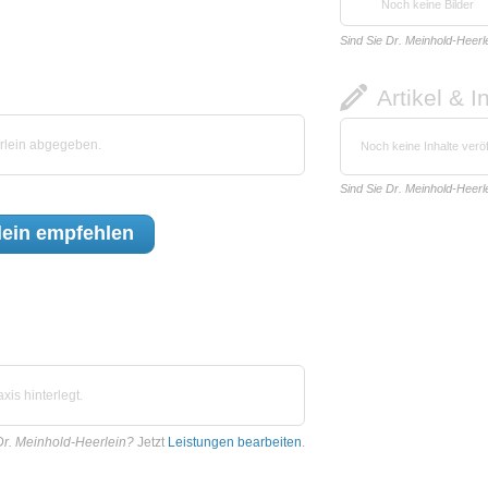
Noch keine Bilder
Sind Sie Dr. Meinhold-Heerl
Artikel & I
rlein abgegeben.
Noch keine Inhalte veröf
Sind Sie Dr. Meinhold-Heerl
lein
empfehlen
is hinterlegt.
Dr. Meinhold-Heerlein?
Jetzt
Leistungen bearbeiten
.