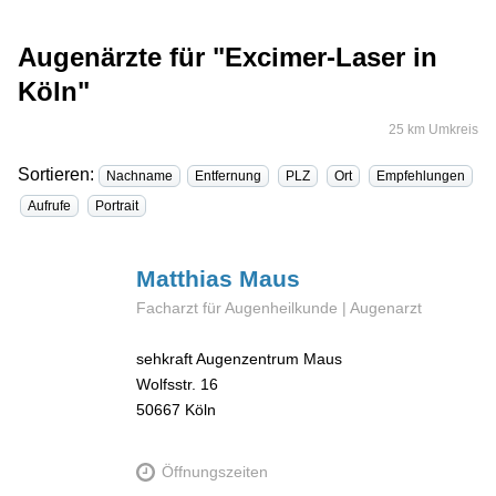
Augenärzte für "Excimer-Laser in
Köln"
25 km Umkreis
Sortieren:
Nachname
Entfernung
PLZ
Ort
Empfehlungen
Aufrufe
Portrait
Matthias
Maus
Facharzt für Augenheilkunde | Augenarzt
sehkraft Augenzentrum Maus
Wolfsstr. 16
50667
Köln
Öffnungszeiten