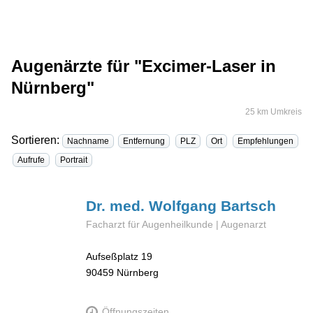
Augenärzte für "Excimer-Laser in
Nürnberg"
25 km Umkreis
Sortieren:
Nachname
Entfernung
PLZ
Ort
Empfehlungen
Aufrufe
Portrait
Dr. med. Wolfgang
Bartsch
Facharzt für Augenheilkunde | Augenarzt
Aufseßplatz 19
90459
Nürnberg
Öffnungszeiten