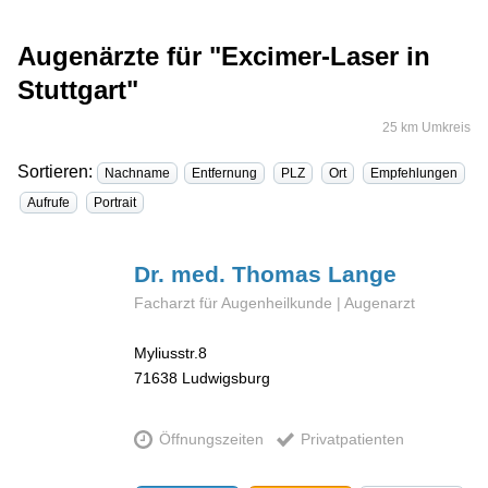
Augenärzte für "Excimer-Laser in
Stuttgart"
25 km Umkreis
Sortieren:
Nachname
Entfernung
PLZ
Ort
Empfehlungen
Aufrufe
Portrait
Dr. med. Thomas
Lange
Facharzt für Augenheilkunde | Augenarzt
Myliusstr.8
71638
Ludwigsburg
Öffnungszeiten
Privatpatienten