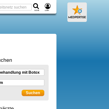
Suche
Login
uchen
närzte