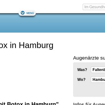
Menü
tox in Hamburg
Augenärzte s
Was?
Wo?
mit Botox in Hamburg"
Infos für Auge