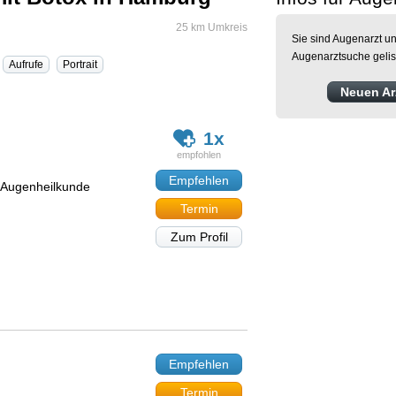
25 km Umkreis
Sie sind Augenarzt un
Augenarztsuche gelis
Aufrufe
Portrait
Neuen Arz
1x
Empfehlen
 Augenheilkunde
Termin
Zum Profil
Empfehlen
Termin