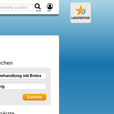
Suche
Login
uchen
närzte