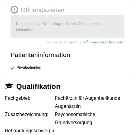
Öffnungszeiten
Nicht hinterlegt. Bitte erfragen Sie die Öffnungszeiten
telefonisch.
Sind Sie Dr. Hunger?
Jetzt
Öffnungszeiten bearbeiten
Patienteninformation
Privatpatienten
Qualifikation
Fachgebiet:
Fachärztin für Augenheilkunde |
Augenärztin
Zusatzbezeichnung:
Psychosomatische
Grundversorgung
Behandlungsschwerpu
-