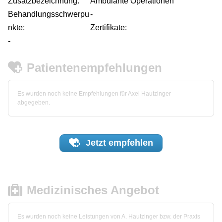
Zusatzbezeichnung:
Ambulante Operationen
Behandlungsschwerpu
-
nkte:
Zertifikate:
-
Patientenempfehlungen
Es wurden noch keine Empfehlungen für Axel Hautzinger
abgegeben.
Jetzt
empfehlen
Medizinisches Angebot
Es wurden noch keine Leistungen von A. Hautzinger bzw. der Praxis