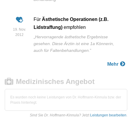
Für
Ästhetische Operationen (z.B.
Lidstraffung)
empfohlen
19. Nov.
2012
„
Hervorragende ästhetische Ergebnisse
gesehen. Diese Ärztin ist eine 1a Könnerin,
auch für Faltenbehandlungen.
”
Mehr
Medizinisches Angebot
Es wurden noch keine Leistungen von Dr. Hoffmann-Kinnula bzw. der
Praxis hinterlegt.
Sind Sie Dr. Hoffmann-Kinnula?
Jetzt
Leistungen bearbeiten
.