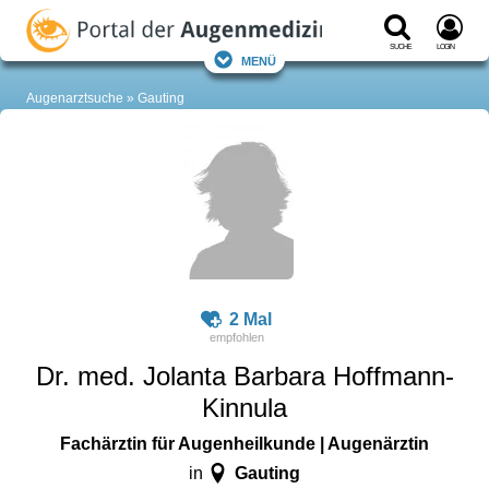
Suche
Login
Menü
Augenarztsuche
Gauting
2 Mal
Dr. med. Jolanta Barbara Hoffmann-
Kinnula
Fachärztin für Augenheilkunde | Augenärztin
Gauting
in