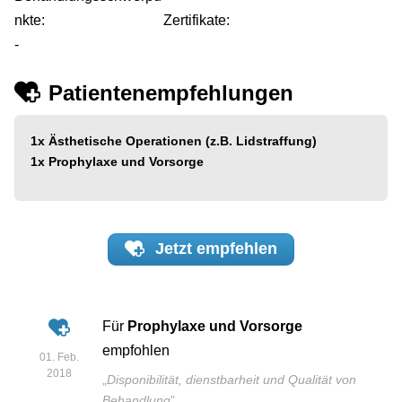
nkte:
Zertifikate:
-
Patientenempfehlungen
1x
Ästhetische Operationen (z.B. Lidstraffung)
1x
Prophylaxe und Vorsorge
Jetzt
empfehlen
Für
Prophylaxe und Vorsorge
empfohlen
01. Feb.
2018
„
Disponibilität, dienstbarheit und Qualität von
Behandlung
”