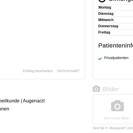
Montag
Dienstag
Mittwoch
Donnerstag
Freitag
Patientenin
Privatpatienten
Eintrag bearbeiten
Nicht korrekt?
Bilder
heilkunde | Augenarzt
onen
Noch keine Bilder
Sind Sie H. Marquardt?
Jetz