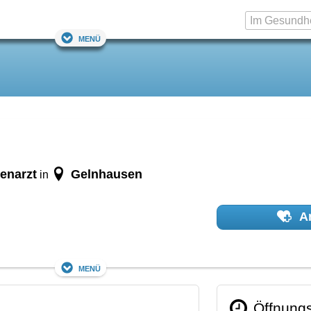
Menü
enarzt
Gelnhausen
in
Ar
Menü
Öffnungs