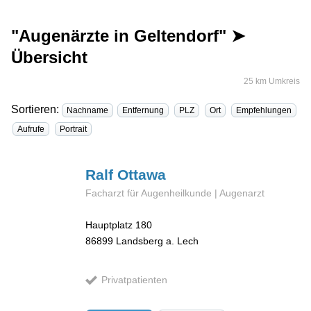
"Augenärzte in Geltendorf" ➤
Übersicht
25 km Umkreis
Sortieren:
Nachname
Entfernung
PLZ
Ort
Empfehlungen
Aufrufe
Portrait
Ralf
Ottawa
Facharzt für Augenheilkunde | Augenarzt
Hauptplatz 180
86899
Landsberg a. Lech
Privatpatienten