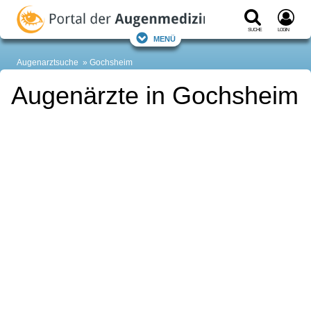
Suche
Login
Menü
Augenarztsuche
Gochsheim
Augenärzte in Gochsheim