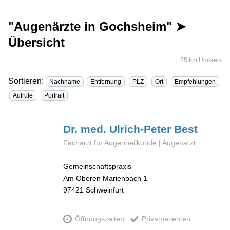
"Augenärzte in Gochsheim" ➤
Übersicht
25 km Umkreis
Sortieren:
Nachname
Entfernung
PLZ
Ort
Empfehlungen
Aufrufe
Portrait
Dr. med. Ulrich-Peter
Best
Facharzt für Augenheilkunde | Augenarzt
Gemeinschaftspraxis
Am Oberen Marienbach 1
97421
Schweinfurt
Öffnungszeiten
Privatpatienten