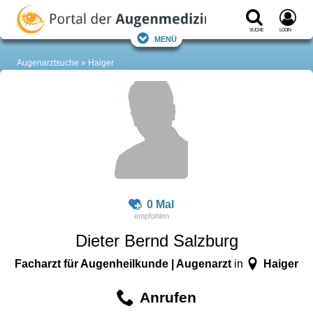
Suche
Login
Menü
Augenarztsuche
Haiger
0 Mal
Dieter Bernd Salzburg
Facharzt für Augenheilkunde | Augenarzt
Haiger
in
Anrufen