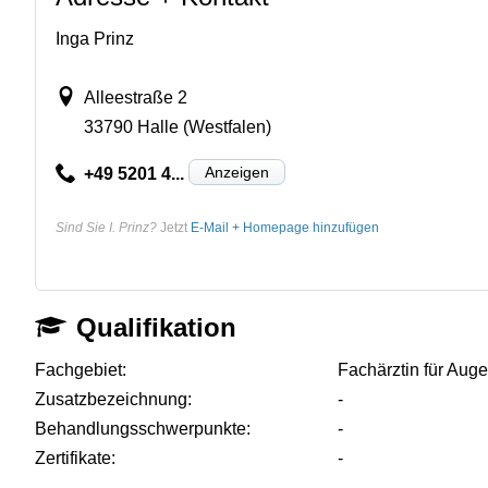
Inga Prinz
Alleestraße 2
33790 Halle (Westfalen)
Anzeigen
+49 5201 4...
Sind Sie I. Prinz?
Jetzt
E-Mail + Homepage hinzufügen
Qualifikation
Fachgebiet:
Fachärztin für Aug
Zusatzbezeichnung:
-
Behandlungsschwerpunkte:
-
Zertifikate:
-