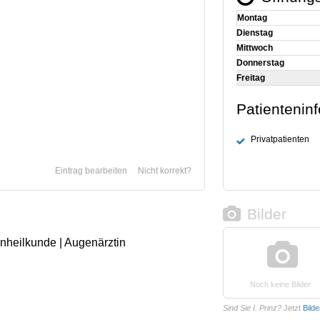
Montag
Dienstag
Mittwoch
Donnerstag
Freitag
Patientenin
Privatpatienten
Eintrag bearbeiten
Nicht korrekt?
Bilder
enheilkunde | Augenärztin
Noch keine Bilder
Sind Sie I. Prinz?
Jetzt
Bild