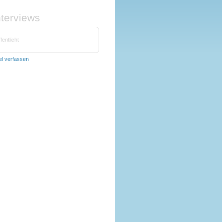
nterviews
fentlicht
kel verfassen