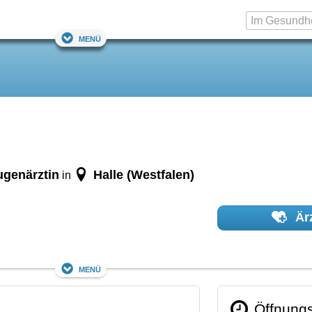
Menü
ugenärztin
Halle (Westfalen)
in
Ärz
Menü
Öffnungs