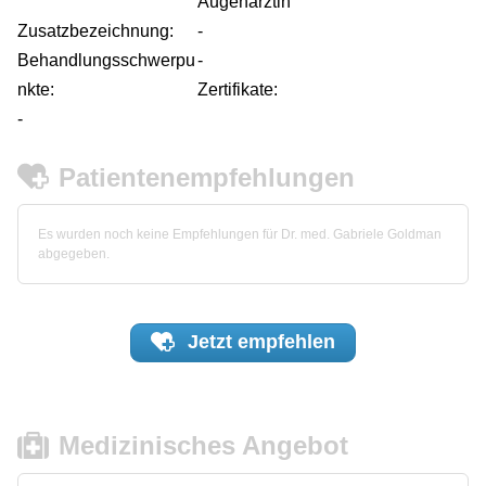
Augenärztin
Zusatzbezeichnung:
-
Behandlungsschwerpu
-
nkte:
Zertifikate:
-
Patientenempfehlungen
Es wurden noch keine Empfehlungen für Dr. med. Gabriele Goldman
abgegeben.
Jetzt
empfehlen
Medizinisches Angebot