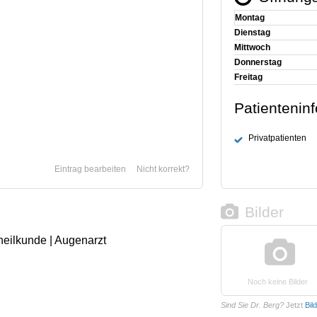
Montag
Dienstag
Mittwoch
Donnerstag
Freitag
Patientenin
Privatpatienten
Eintrag bearbeiten
Nicht korrekt?
Bilder
heilkunde | Augenarzt
Noch keine Bilder
Sind Sie Dr. Berg?
Jetzt
Bil