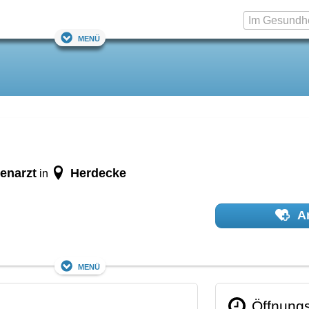
Menü
enarzt
Herdecke
in
Ar
Menü
Öffnungs