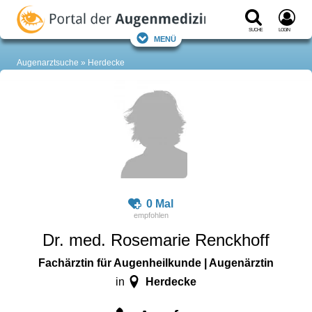
Suche
Login
Menü
Augenarztsuche
Herdecke
0 Mal
Dr. med. Rosemarie Renckhoff
Fachärztin für Augenheilkunde | Augenärztin
Herdecke
in