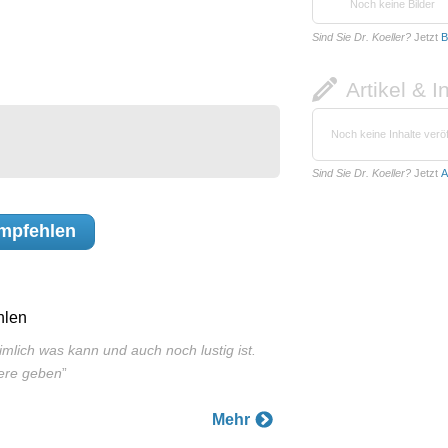
Noch keine Bilder
Sind Sie Dr. Koeller?
Jetzt
B
Artikel & I
Noch keine Inhalte veröf
Sind Sie Dr. Koeller?
Jetzt
A
mpfehlen
hlen
imlich was kann und auch noch lustig ist.
rere geben
”
Mehr