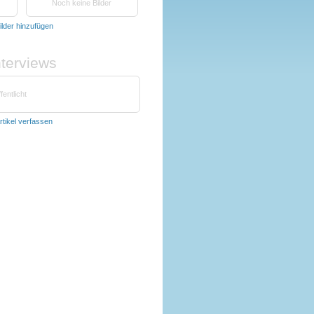
Noch keine Bilder
ilder hinzufügen
nterviews
fentlicht
rtikel verfassen