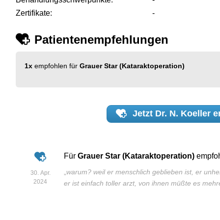
Zertifikate:
-
Patientenempfehlungen
1x
empfohlen für
Grauer Star (Kataraktoperation)
Jetzt
Dr. N. Koeller
e
Für
Grauer Star (Kataraktoperation)
empfo
„
warum? weil er menschlich geblieben ist, er unhe
30. Apr.
2024
er ist einfach toller arzt, von ihnen müßte es meh