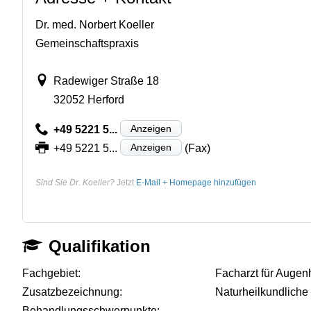
Dr. med. Norbert Koeller
Gemeinschaftspraxis
Radewiger Straße 18
32052 Herford
Anzeigen
+49 5221 5...
Anzeigen
+49 5221 5...
(Fax)
Sind Sie Dr. Koeller?
Jetzt
E-Mail + Homepage hinzufügen
Qualifikation
Fachgebiet:
Facharzt für Augen
Zusatzbezeichnung:
Naturheilkundliche
Behandlungsschwerpunkte:
-