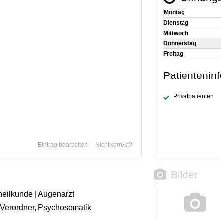
Montag
Dienstag
Mittwoch
Donnerstag
Freitag
Patientenin
Privatpatienten
Eintrag bearbeiten
Nicht korrekt?
Bilder
heilkunde | Augenarzt
 Verordner, Psychosomatik