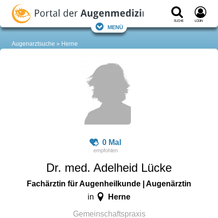
Suche
Login
Menü
Augenarztsuche
Herne
0 Mal
Dr. med. Adelheid Lücke
Fachärztin für Augenheilkunde | Augenärztin
Herne
in
Gemeinschaftspraxis