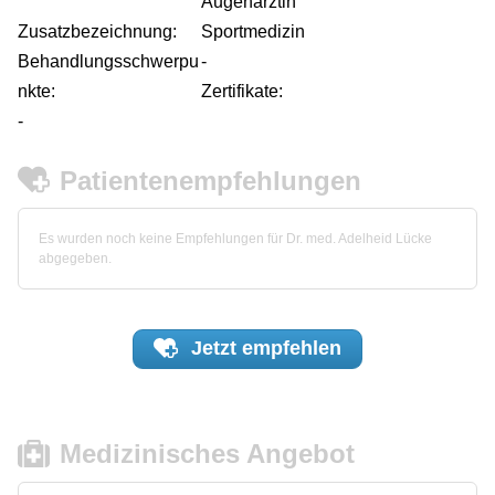
Augenärztin
Zusatzbezeichnung:
Sportmedizin
Behandlungsschwerpu
-
nkte:
Zertifikate:
-
Patientenempfehlungen
Es wurden noch keine Empfehlungen für Dr. med. Adelheid Lücke
abgegeben.
Jetzt
empfehlen
Medizinisches Angebot