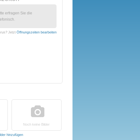
itte erfragen Sie die
efonisch.
arus?
Jetzt
Öffnungszeiten bearbeiten
Noch keine Bilder
ilder hinzufügen