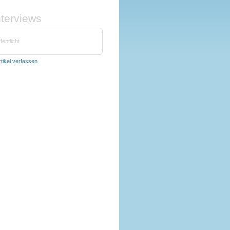
nterviews
fentlicht
rtikel verfassen