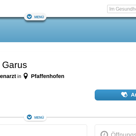
Menü
n Garus
enarzt
Pfaffenhofen
in
Ar
Menü
Öffnungs