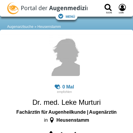
Suche
Login
Menü
Augenarztsuche
Heusenstamm
0 Mal
Dr. med. Leke Murturi
Fachärztin für Augenheilkunde | Augenärztin
Heusenstamm
in