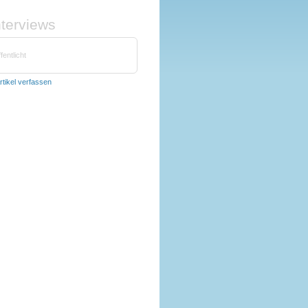
nterviews
fentlicht
rtikel verfassen