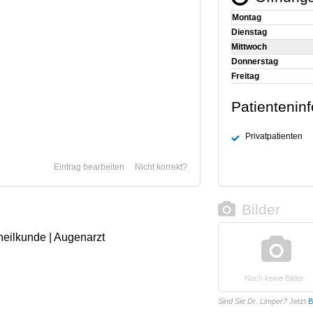
Montag
Dienstag
Mittwoch
Donnerstag
Freitag
Patientenin
Privatpatienten
Eintrag bearbeiten
Nicht korrekt?
Bilder
heilkunde | Augenarzt
Noch keine Bilder
Sind Sie Dr. Limper?
Jetzt
B