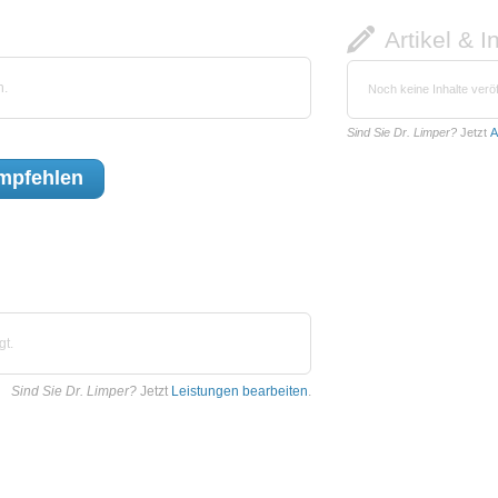
Artikel & I
n.
Noch keine Inhalte veröf
Sind Sie Dr. Limper?
Jetzt
A
mpfehlen
gt.
Sind Sie Dr. Limper?
Jetzt
Leistungen bearbeiten
.