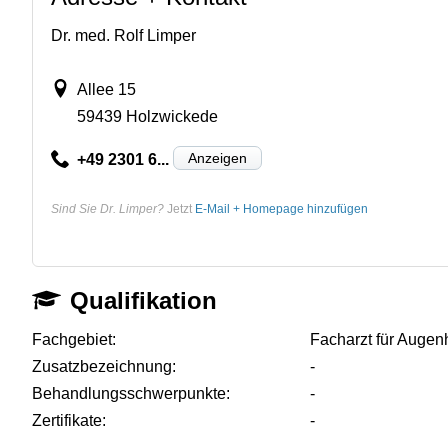
Dr. med. Rolf Limper
Allee 15
59439 Holzwickede
Anzeigen
+49 2301 6...
Sind Sie Dr. Limper?
Jetzt
E-Mail + Homepage hinzufügen
Qualifikation
Fachgebiet:
Facharzt für Augen
Zusatzbezeichnung:
-
Behandlungsschwerpunkte:
-
Zertifikate:
-