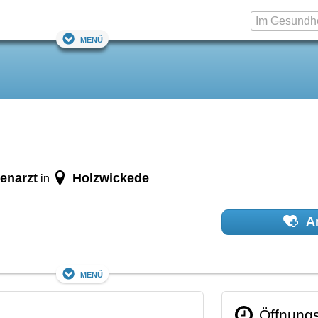
Menü
enarzt
Holzwickede
in
Ar
Menü
Öffnungs