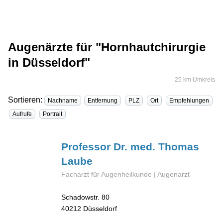
Augenärzte für "Hornhautchirurgie
in Düsseldorf"
25 km Umkreis
Sortieren:
Nachname
Entfernung
PLZ
Ort
Empfehlungen
Aufrufe
Portrait
Professor Dr. med. Thomas
Laube
Facharzt für Augenheilkunde | Augenarzt
Schadowstr. 80
40212
Düsseldorf