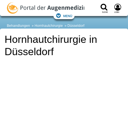
Suche
Login
Menü
Behandlungen
Hornhautchirurgie
Düsseldorf
Hornhautchirurgie in
Düsseldorf