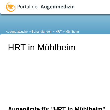
Augenarztsuche
Behandlungen
HRT
Mühlheim
HRT in Mühlheim
Augenärzte für "HRT in Mühlheim"