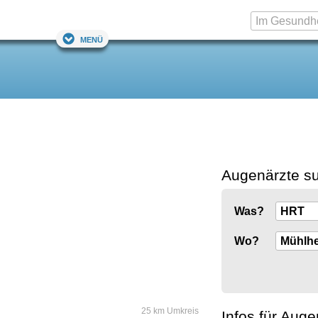
Menü
Augenärzte s
Was?
Wo?
25 km Umkreis
Infos für Auge