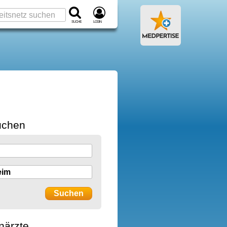
Suche
Login
uchen
närzte