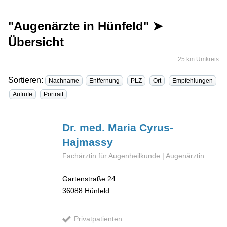
"Augenärzte in Hünfeld" ➤
Übersicht
25 km Umkreis
Sortieren:
Nachname
Entfernung
PLZ
Ort
Empfehlungen
Aufrufe
Portrait
Dr. med. Maria
Cyrus-
Hajmassy
Fachärztin für Augenheilkunde | Augenärztin
Gartenstraße 24
36088
Hünfeld
Privatpatienten