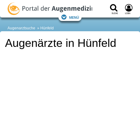
Suche
Login
Menü
Augenarztsuche
Hünfeld
Augenärzte in Hünfeld