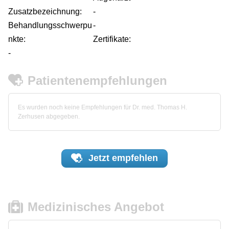
Zusatzbezeichnung:
-
Behandlungsschwerpu
-
nkte:
Zertifikate:
-
Patientenempfehlungen
Es wurden noch keine Empfehlungen für Dr. med. Thomas H.
Zerhusen abgegeben.
Jetzt
empfehlen
Medizinisches Angebot