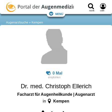
Suche
Login
Menü
Augenarztsuche
Kempen
0 Mal
Dr. med. Christoph Ellerich
Facharzt für Augenheilkunde | Augenarzt
Kempen
in