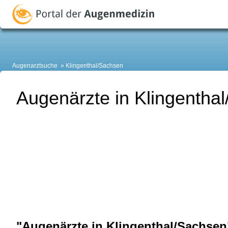
Augenarztsuche
Klingenthal/Sachsen
Augenärzte in Klingentha
"Augenärzte in Klingenthal/Sachsen