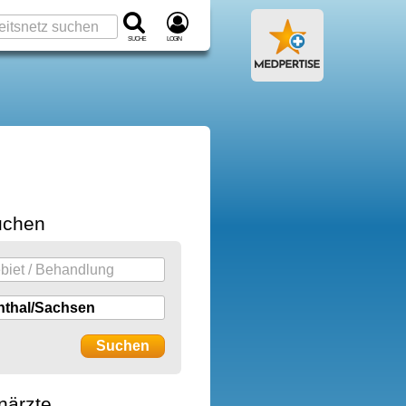
Suche
Login
uchen
närzte