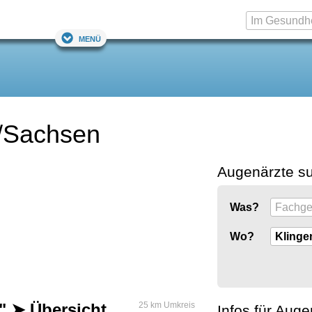
Menü
l/Sachsen
Augenärzte s
Was?
Wo?
" ➤ Übersicht
25 km Umkreis
Infos für Auge