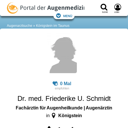
Suche
Login
Menü
Augenarztsuche
Königstein im Taunus
0 Mal
Dr. med. Friederike U. Schmidt
Fachärztin für Augenheilkunde | Augenärztin
Königstein
in