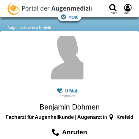
Suche
Login
Menü
Augenarztsuche
Krefeld
0 Mal
Benjamin Döhmen
Facharzt für Augenheilkunde | Augenarzt
Krefeld
in
Anrufen