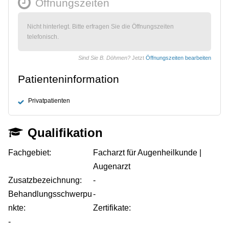
Öffnungszeiten
Nicht hinterlegt. Bitte erfragen Sie die Öffnungszeiten
telefonisch.
Sind Sie B. Döhmen?
Jetzt
Öffnungszeiten bearbeiten
Patienteninformation
Privatpatienten
Qualifikation
Fachgebiet:
Facharzt für Augenheilkunde |
Augenarzt
Zusatzbezeichnung:
-
Behandlungsschwerpu
-
nkte:
Zertifikate:
-