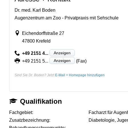
Dr. med. Karl Boden
Augenzentrum am Zoo - Privatpraxis mit Sehschule
Eichendorffstraße 27
47800 Krefeld
Anzeigen
+49 2151 4...
Anzeigen
+49 2151 5...
(Fax)
Sind Sie Dr. Boden?
Jetzt
E-Mail + Homepage hinzufügen
Qualifikation
Fachgebiet:
Facharzt für Augen
Zusatzbezeichnung:
Diabetologie, Jug
Behandlungsschwerpunkte:
-