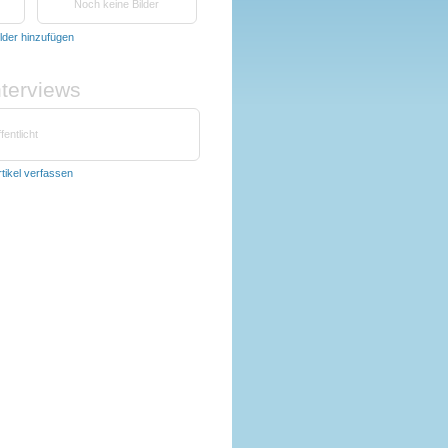
Noch keine Bilder
ilder hinzufügen
nterviews
fentlicht
rtikel verfassen