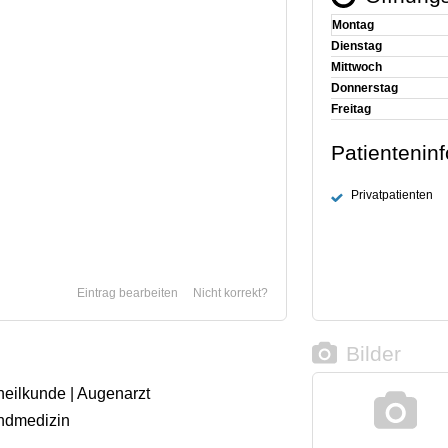
Montag
Dienstag
Mittwoch
Donnerstag
Freitag
Patientenin
Privatpatienten
Eintrag bearbeiten
Nicht korrekt?
Bilder
heilkunde | Augenarzt
endmedizin