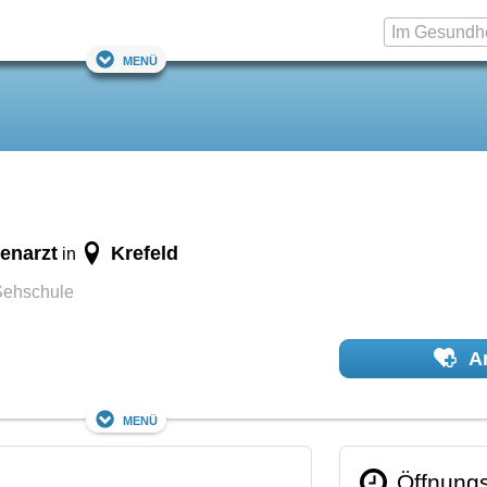
Menü
enarzt
Krefeld
in
Sehschule
Ar
Menü
Öffnungs