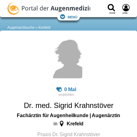
Suche
Login
Menü
Augenarztsuche
Krefeld
0 Mal
Dr. med. Sigrid Krahnstöver
Fachärztin für Augenheilkunde | Augenärztin
Krefeld
in
Praxis Dr. Sigrid Krahnstöver