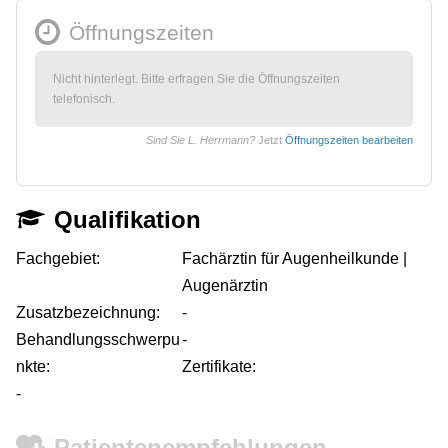
Öffnungszeiten
Nicht hinterlegt. Bitte erfragen Sie die Öffnungszeiten
telefonisch.
Sind Sie L. Herrmann?
Jetzt
Öffnungszeiten bearbeiten
Qualifikation
Fachgebiet:
Fachärztin für Augenheilkunde |
Augenärztin
Zusatzbezeichnung:
-
Behandlungsschwerpu
-
nkte:
Zertifikate:
-
Patientenempfehlungen