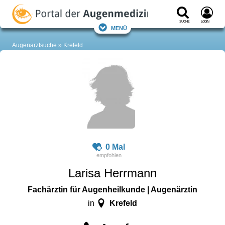
Suche
Login
Menü
Augenarztsuche
Krefeld
0 Mal
Larisa Herrmann
Fachärztin für Augenheilkunde | Augenärztin
Krefeld
in