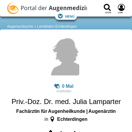
Suche
Login
Menü
Augenarztsuche
Leinfelden-Echterdingen
0 Mal
Priv.-Doz. Dr. med. Julia Lamparter
Fachärztin für Augenheilkunde | Augenärztin
Echterdingen
in