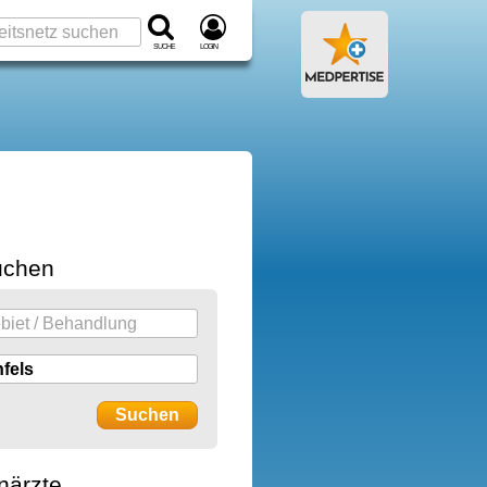
Suche
Login
uchen
närzte