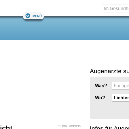
Menü
Augenärzte s
Was?
Wo?
icht
25 km Umkreis
Infos für Auge