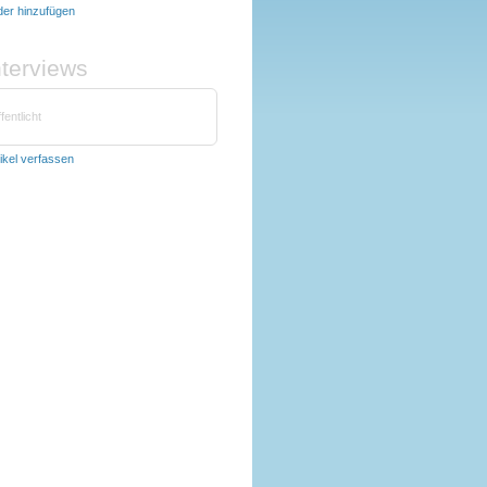
lder hinzufügen
nterviews
fentlicht
tikel verfassen