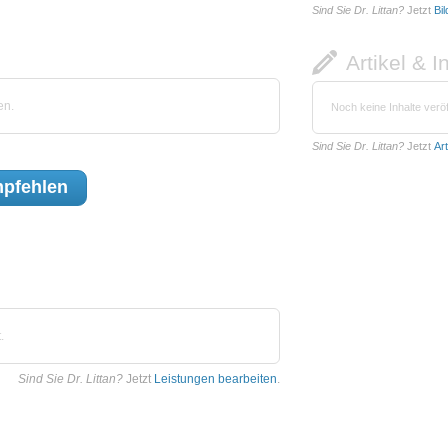
Sind Sie Dr. Littan?
Jetzt
Bi
Artikel & I
en.
Noch keine Inhalte veröf
Sind Sie Dr. Littan?
Jetzt
Ar
pfehlen
.
Sind Sie Dr. Littan?
Jetzt
Leistungen bearbeiten
.