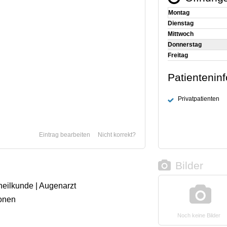
Montag
Dienstag
Mittwoch
Donnerstag
Freitag
Patientenin
Privatpatienten
Eintrag bearbeiten
Nicht korrekt?
Bilder
heilkunde | Augenarzt
onen
Noch keine Bilder