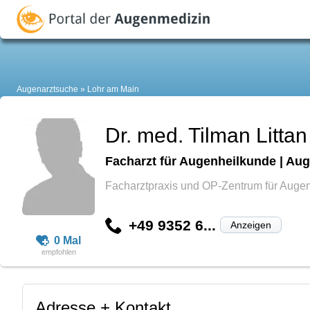
Augenarztsuche
Lohr am Main
Dr. med. Tilman Littan
Facharzt für Augenheilkunde | Aug
Facharztpraxis und OP-Zentrum für Auge
+49 9352 6...
Anzeigen
0 Mal
Adresse + Kontakt