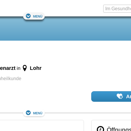
Menü
enarzt
Lohr
in
nheilkunde
Ar
Menü
Öffnungs