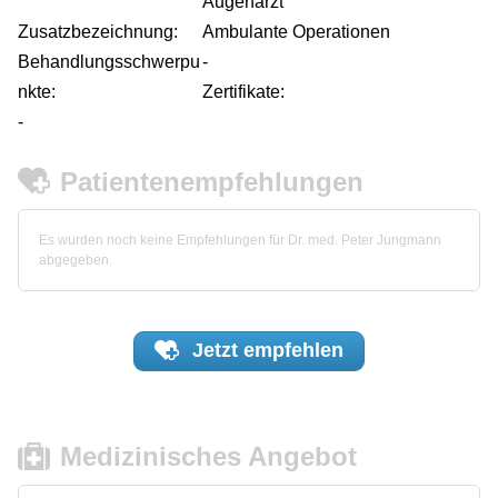
Augenarzt
Zusatzbezeichnung:
Ambulante Operationen
Behandlungsschwerpu
-
nkte:
Zertifikate:
-
Patientenempfehlungen
Es wurden noch keine Empfehlungen für Dr. med. Peter Jungmann
abgegeben.
Jetzt
empfehlen
Medizinisches Angebot