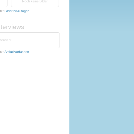
Noch keine Bilder
tzt
Bilder hinzufügen
nterviews
fentlicht
tzt
Artikel verfassen