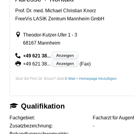
Prof. Dr. med. Michael Christian Knorz
FreeVis LASIK Zentrum Mannheim GmbH
Theodor-Kutzer-Ufer 1 - 3
68167 Mannheim
Anzeigen
+49 621 38...
Anzeigen
+49 621 38...
(Fax)
Sind Sie Prof. Dr. Knorz?
Jetzt
E-Mail + Homepage hinzufügen
Qualifikation
Fachgebiet:
Facharzt für Augen
Zusatzbezeichnung:
-
Behandlungsschwerpunkte:
-