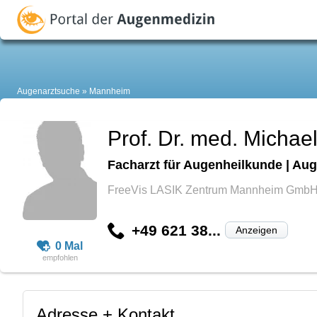
Augenarztsuche
Mannheim
Prof. Dr. med. Michae
Facharzt für Augenheilkunde | Aug
FreeVis LASIK Zentrum Mannheim Gmb
+49 621 38...
Anzeigen
0 Mal
Adresse + Kontakt