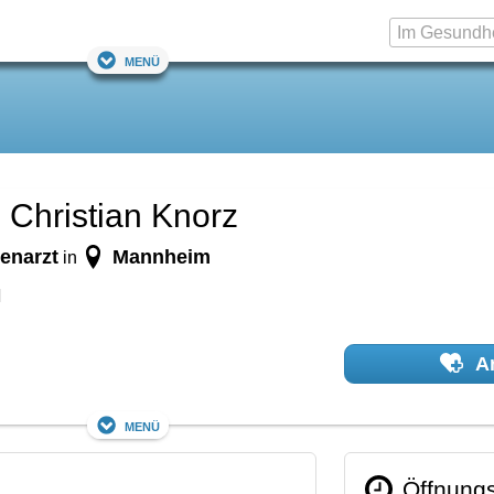
Menü
l Christian Knorz
enarzt
Mannheim
in
H
Ar
Menü
Öffnungs