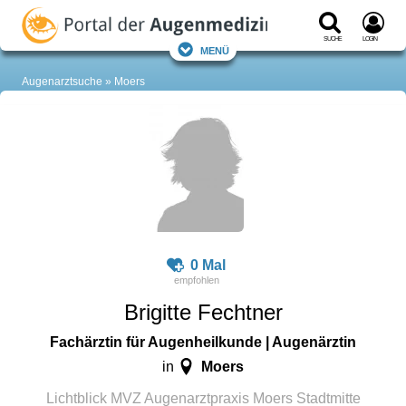
Suche
Login
Menü
Augenarztsuche
Moers
0 Mal
Brigitte Fechtner
Fachärztin für Augenheilkunde | Augenärztin
Moers
in
Lichtblick MVZ Augenarztpraxis Moers Stadtmitte