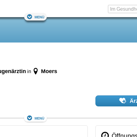
Menü
ugenärztin
Moers
in
Ärz
Menü
Öffnungs