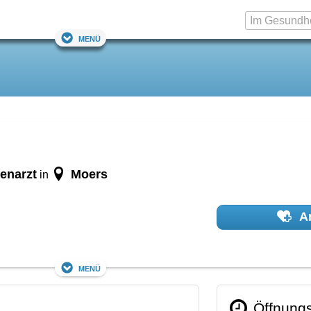
Menü
enarzt
Moers
in
Ar
Menü
Öffnungs