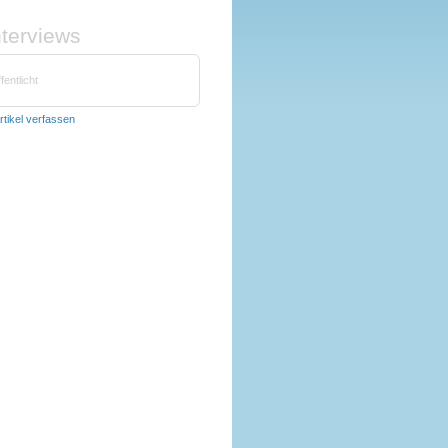
nterviews
fentlicht
rtikel verfassen