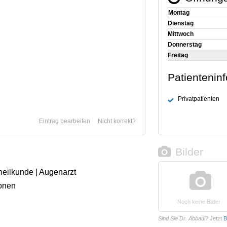
Montag
Dienstag
Mittwoch
Donnerstag
Freitag
Patientenin
Privatpatienten
Eintrag bearbeiten
Nicht korrekt?
Bilder
heilkunde | Augenarzt
onen
Noch keine Bilder
Sind Sie Dr. Abbadi?
Jetzt
B