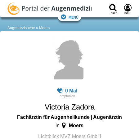
Suche
Login
Menü
Augenarztsuche
Moers
0 Mal
Victoria Zadora
Fachärztin für Augenheilkunde | Augenärztin
Moers
in
Lichtblick MVZ Moers GmbH