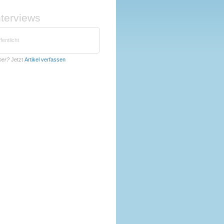
nterviews
fentlicht
mer?
Jetzt
Artikel verfassen