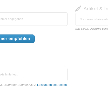
Artikel & I
Böhmer abgegeben.
Noch keine Inhalte veröf
Sind Sie Dr. Olberding-Böh
hmer
empfehlen
is hinterlegt.
Dr. Olberding-Böhmer?
Jetzt
Leistungen bearbeiten
.