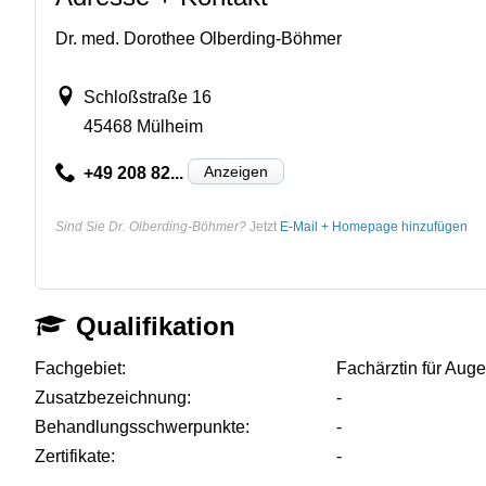
Dr. med. Dorothee Olberding-Böhmer
Schloßstraße 16
45468 Mülheim
Anzeigen
+49 208 82...
Sind Sie Dr. Olberding-Böhmer?
Jetzt
E-Mail + Homepage hinzufügen
Qualifikation
Fachgebiet:
Fachärztin für Aug
Zusatzbezeichnung:
-
Behandlungsschwerpunkte:
-
Zertifikate:
-