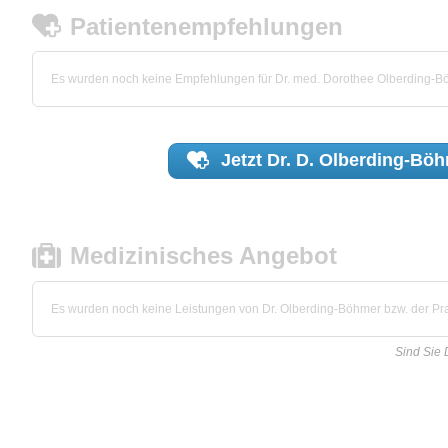
Patientenempfehlungen
Es wurden noch keine Empfehlungen für Dr. med. Dorothee Olberding-
Jetzt
Dr. D. Olberding-Bö
Medizinisches Angebot
Es wurden noch keine Leistungen von Dr. Olberding-Böhmer bzw. der Prax
Sind Sie 