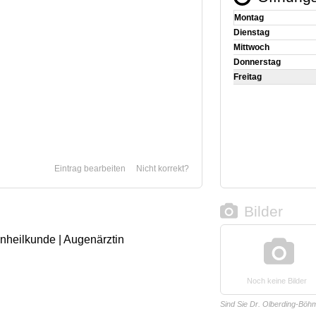
Montag
Dienstag
Mittwoch
Donnerstag
Freitag
Eintrag bearbeiten
Nicht korrekt?
Bilder
enheilkunde | Augenärztin
Noch keine Bilder
Sind Sie Dr. Olberding-Böh