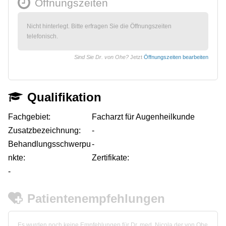
Öffnungszeiten
Nicht hinterlegt. Bitte erfragen Sie die Öffnungszeiten
telefonisch.
Sind Sie Dr. von Ohe?
Jetzt
Öffnungszeiten bearbeiten
Qualifikation
Fachgebiet:
Facharzt für Augenheilkunde
Zusatzbezeichnung:
-
Behandlungsschwerpu
-
nkte:
Zertifikate:
-
Patientenempfehlungen
Es wurden noch keine Empfehlungen für Dr. med. Nicola der von Ohe