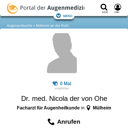
Suche
Login
Menü
Augenarztsuche
Mülheim an der Ruhr
0 Mal
Dr. med. Nicola der von Ohe
Facharzt für Augenheilkunde
Mülheim
in
Anrufen