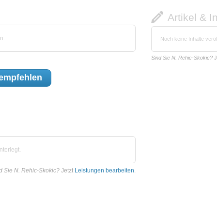
Artikel & I
n.
Noch keine Inhalte veröf
Sind Sie N. Rehic-Skokic?
J
empfehlen
terlegt.
d Sie N. Rehic-Skokic?
Jetzt
Leistungen bearbeiten
.