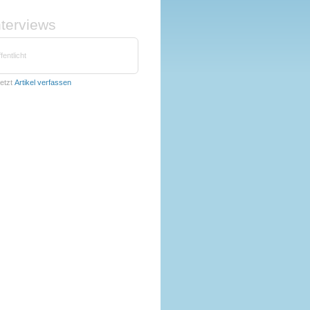
nterviews
fentlicht
etzt
Artikel verfassen