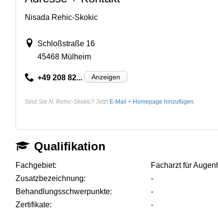
Nisada Rehic-Skokic
Schloßstraße 16
45468 Mülheim
Anzeigen
+49 208 82...
Sind Sie N. Rehic-Skokic?
Jetzt
E-Mail + Homepage hinzufügen
Qualifikation
Fachgebiet:
Facharzt für Augen
Zusatzbezeichnung:
-
Behandlungsschwerpunkte:
-
Zertifikate:
-