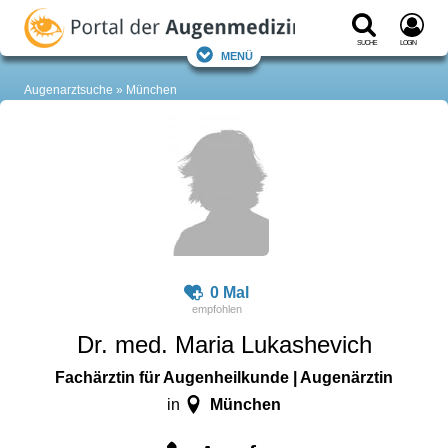
Suche
Login
Menü
Augenarztsuche
München
0 Mal
Dr. med. Maria Lukashevich
Fachärztin für Augenheilkunde | Augenärztin
München
in