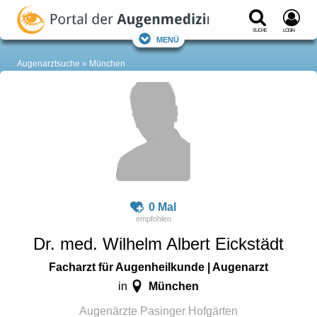
Suche
Login
Menü
Augenarztsuche
München
0 Mal
Dr. med. Wilhelm Albert Eickstädt
Facharzt für Augenheilkunde | Augenarzt
München
in
Augenärzte Pasinger Hofgärten