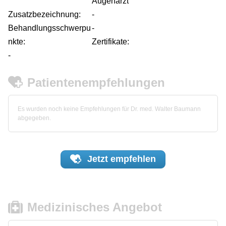
Augenarzt
Zusatzbezeichnung:
-
Behandlungsschwerpu
-
nkte:
Zertifikate:
-
Patientenempfehlungen
Es wurden noch keine Empfehlungen für Dr. med. Walter Baumann
abgegeben.
Jetzt
empfehlen
Medizinisches Angebot