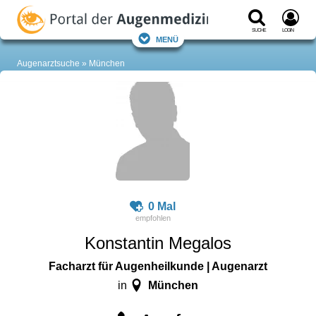
Suche
Login
Menü
Augenarztsuche
München
0 Mal
Konstantin Megalos
Facharzt für Augenheilkunde | Augenarzt
München
in